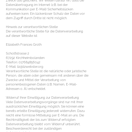
Zweck das geschieht. Wir weisen darauf hin, dass die
Datenübertragung im Internet (z.B. bei der
Kommunikation per E-Mail) Sicherheitslücken
aufweisen kann. Ein lückenloser Schutz der Daten vor
dem Zugriff durch Dritte ist nicht möglich.
Hinweis zur verantwortlichen Stelle
Die verantwortliche Stelle für die Datenverarbeitung
auf dieser Website ist:
Elizabeth Frances Groth
Scholßstrasse 2
67292 Kirchheimbolanden
Telefon:
017684856042
E-Mail:
liz@lizwebster.org
Verantwortliche Stelle ist die natürliche oder juristische
Person, die allein oder gemeinsam mit anderen über die
Zwecke und Mittel der Verarbeitung von
personenbezogenen Daten (z.B. Namen, E-Mail-
Adressen o. Ä.) entscheidet.
Widerruf Ihrer Einwilligung zur Datenverarbeitung
Viele Datenverarbeitungsvorgänge sind nur mit Ihrer
ausdrücklichen Einwilligung möglich. Sie können eine
bereits erteilte Einwilligung jederzeit widerrufen. Dazu
reicht eine formlose Mitteilung per E-Mail an uns. Die
Rechtmäßigkeit der bis zum Widerruf erfolgten
Datenverarbeitung bleibt vom Widerruf unberührt.
Beschwerderecht bei der zuständigen