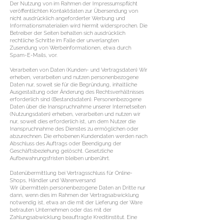
Der Nutzung von im Rahmen der Impressumspflicht
veröffentlichten Kontaktdaten zur Übersendung von
nicht ausdrücklich angeforderter Werbung und
Informationsmaterialien wird hiermit widersprochen. Die
Betreiber der Seiten behalten sich ausdrücklich
rechtliche Schritte im Falle der unverlangten
Zusendung von Werbeinformationen, etwa durch
Spam-E-Mails, vor.
Verarbeiten von Daten (Kunden- und Vertragsdaten) Wir
erheben, verarbeiten und nutzen personenbezogene
Daten nur, soweit sie für die Begründung, inhaltliche
Ausgestaltung oder Änderung des Rechtsverhältnisses
erforderlich sind (Bestandsdaten). Personenbezogene
Daten über die Inanspruchnahme unserer Internetseiten
(Nutzungsdaten) erheben, verarbeiten und nutzen wir
nur, soweit dies erforderlich ist, um dem Nutzer die
Inanspruchnahme des Dienstes zu ermöglichen oder
abzurechnen. Die erhobenen Kundendaten werden nach
Abschluss des Auftrags oder Beendigung der
Geschäftsbeziehung gelöscht. Gesetzliche
Aufbewahrungsfristen bleiben unberührt.
Datenübermittlung bei Vertragsschluss für Online-
Shops, Händler und Warenversand
Wir übermitteln personenbezogene Daten an Dritte nur
dann, wenn dies im Rahmen der Vertragsabwicklung
notwendig ist, etwa an die mit der Lieferung der Ware
betrauten Unternehmen oder das mit der
Zahlungsabwicklung beauftragte Kreditinstitut. Eine