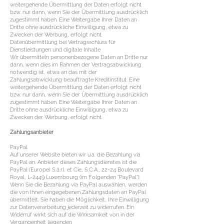
weitergehende Übermittlung der Daten erfolgt nicht
bzw. nur dann, wenn Sie der Übermittlung ausdrücklich
zugestimmt haben. Eine Weitergabe Ihrer Daten an
Dritte ohne ausdrückliche Einwilligung, etwa zu
Zwecken der Werbung, erfolgt nicht.
Datenübermittlung bei Vertragsschluss für
Dienstleistungen und digitale Inhalte
Wir übermitteln personenbezogene Daten an Dritte nur
dann, wenn dies im Rahmen der Vertragsabwicklung
notwendig ist, etwa an das mit der
Zahlungsabwicklung beauftragte Kreditinstitut. Eine
weitergehende Übermittlung der Daten erfolgt nicht
bzw. nur dann, wenn Sie der Übermittlung ausdrücklich
zugestimmt haben. Eine Weitergabe Ihrer Daten an
Dritte ohne ausdrückliche Einwilligung, etwa zu
Zwecken der Werbung, erfolgt nicht.
Zahlungsanbieter
PayPal
Auf unserer Website bieten wir u.a. die Bezahlung via
PayPal an. Anbieter dieses Zahlungsdienstes ist die
PayPal (Europe) S.à.r.l. et Cie, S.C.A., 22-24 Boulevard
Royal, L-2449 Luxembourg (im Folgenden “PayPal”).
Wenn Sie die Bezahlung via PayPal auswählen, werden
die von Ihnen eingegebenen Zahlungsdaten an PayPal
übermittelt. Sie haben die Möglichkeit, Ihre Einwilligung
zur Datenverarbeitung jederzeit zu widerrufen. Ein
Widerruf wirkt sich auf die Wirksamkeit von in der
Vergangenheit liegenden