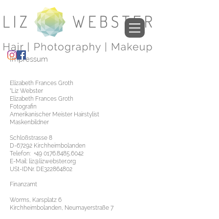
Impressum
Elizabeth Frances Groth
"Liz Webster
Elizabeth Frances Groth
Fotografin
Amerikanischer Meister Hairstylist
Maskenbildner
Schloßstrasse 8
D-67292 Kirchheimbolanden
Telefon:
+49 0176.8485.6042
E-Mail:
liz@lizwebster.org
USt-IDNr. DE322864802
Finanzamt
Worms, Karsplatz 6
Kirchheimbolanden, Neumayerstraße 7