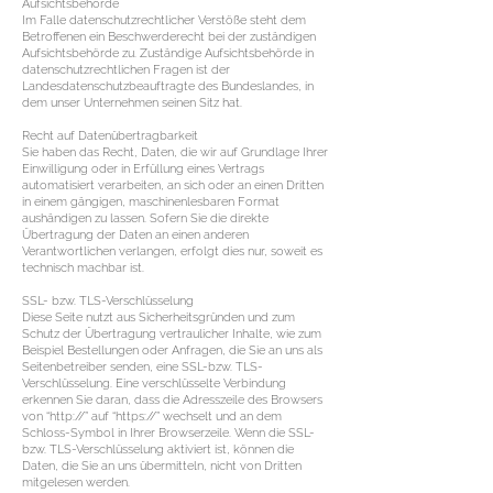
Aufsichtsbehörde
Im Falle datenschutzrechtlicher Verstöße steht dem
Betroffenen ein Beschwerderecht bei der zuständigen
Aufsichtsbehörde zu. Zuständige Aufsichtsbehörde in
datenschutzrechtlichen Fragen ist der
Landesdatenschutzbeauftragte des Bundeslandes, in
dem unser Unternehmen seinen Sitz hat.
Recht auf Datenübertragbarkeit
Sie haben das Recht, Daten, die wir auf Grundlage Ihrer
Einwilligung oder in Erfüllung eines Vertrags
automatisiert verarbeiten, an sich oder an einen Dritten
in einem gängigen, maschinenlesbaren Format
aushändigen zu lassen. Sofern Sie die direkte
Übertragung der Daten an einen anderen
Verantwortlichen verlangen, erfolgt dies nur, soweit es
technisch machbar ist.
SSL- bzw. TLS-Verschlüsselung
Diese Seite nutzt aus Sicherheitsgründen und zum
Schutz der Übertragung vertraulicher Inhalte, wie zum
Beispiel Bestellungen oder Anfragen, die Sie an uns als
Seitenbetreiber senden, eine SSL-bzw. TLS-
Verschlüsselung. Eine verschlüsselte Verbindung
erkennen Sie daran, dass die Adresszeile des Browsers
von “http://” auf “https://” wechselt und an dem
Schloss-Symbol in Ihrer Browserzeile. Wenn die SSL-
bzw. TLS-Verschlüsselung aktiviert ist, können die
Daten, die Sie an uns übermitteln, nicht von Dritten
mitgelesen werden.