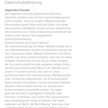
Datenschutzerklärung
Allgemeine Hinweise
Die folgenden Hinweise geben einen einfachen
Überblick darüber, was mit Ihren personenbezogenen
Daten passiert, wenn Sie unsere Website besuchen.
Personenbezogene Daten sind alle Daten, mit denen
Sie persönlich identifiziert werden können. Ausführliche
Informationen zum Thema Datenschutz entnehmen Sie
unserer unter diesem Text aufgeführten
Datenschutzerklärung.
Datenerfassung auf unserer Website
Die Datenverarbeitung auf dieser Website erfolgt durch
den Websitebetreiber. Dessen Kontaktdaten können Sie
dem Impressum dieser Website entnehmen. Ihre Daten
werden zum einen dadurch erhoben, dass Sie uns diese
mitteilen. Hierbei kann es sich z.B. um Daten handeln,
die Sie in ein Kontaktformular eingeben. Andere Daten
werden automatisch beim Besuch der Website durch
unsere IT-Systeme erfasst. Das sind vor allem
technische Daten (z.B. Internetbrowser, Betriebssystem
oder Uhrzeit des Seitenaufrufs). Die Erfassung dieser
Daten erfolgt automatisch, sobald Sie unsere Website
betreten. Andere Daten können zur Analyse Ihres
Nutzerverhaltens verwendet werden. Sie haben
jederzeit das Recht unentgeltlich Auskunft über
Herkunft, Empfänger und Zweck Ihrer gespeicherten
personenbezogenen Daten zu erhalten. Sie haben
außerdem ein Recht, die Berichtigung, Sperrung oder
Löschung dieser Daten zu verlangen. Hierzu sowie zu