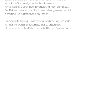
verlinkten Seiten ist jedoch ohne konkrete
Anhaltspunkte einer Rechtsverletzung nicht zumutbar.
Bei Bekanntwerden von Rechtsverletzungen werden wir
derartige Links umgehend entfernen.
Die Vervielfältigung, Bearbeitung, Verbreitung und jede
Art der Verwertung außerhalb der Grenzen des
Urheberrechtes bedürfen der schriftlichen Zustimmung
des jeweiligen Autors bzw. Erstellers. Downloads und
Kopien dieser Seite sind nur für den privaten, nicht
kommerziellen Gebrauch gestattet. Soweit die Inhalte
auf dieser Seite nicht vom Betreiber erstellt wurden,
werden die Urheberrechte Dritter beachtet.
Insbesondere werden Inhalte Dritter als solche
gekennzeichnet. Sollten Sie trotzdem auf eine
Urheberrechtsverletzung aufmerksam werden, bitten
wir um einen entsprechenden Hinweis. Bei
Bekanntwerden von Rechtsverletzungen werden wir
derartige Inhalte umgehend entfernen.
Für die Online-Buchung erklären Sie sich mit dem
Absenden Ihrer E-Mail mit der unten aufgeführten
Datenschutzvereinbarung einverstanden. Bei
Stornierungen von Online-Buchungen müssen Sie 5
Werktage vor Ihrem Termin stornieren, sonst verfällt
Ihre Anzahlung.
For online booking - by sending us your email you
agree to the datenschutz agreement listed below. For
online booking cancellations- You must cancel 5